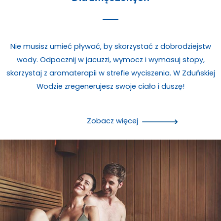
Nie musisz umieć pływać, by skorzystać z dobrodziejstw
wody. Odpocznij w jacuzzi, wymocz i wymasuj stopy,
skorzystaj z aromaterapii w strefie wyciszenia. W Zduńskiej
Wodzie zregenerujesz swoje ciało i duszę!
Zobacz więcej