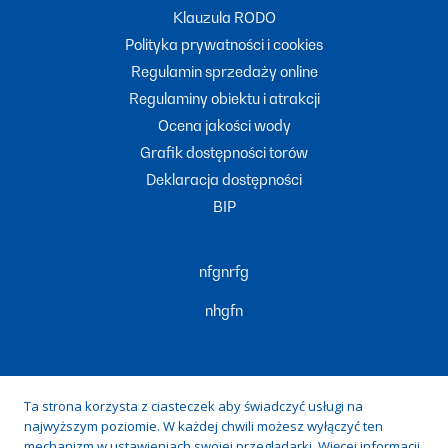
Klauzula RODO
Polityka prywatności i cookies
Regulamin sprzedaży online
Regulaminy obiektu i atrakcji
Ocena jakości wody
Grafik dostępności torów
Deklaracja dostępności
BIP
nfgnrfg
nhgfn
Ta strona korzysta z ciasteczek aby świadczyć usługi na
najwyższym poziomie. W każdej chwili możesz wyłączyć ten
Zduńska Woda, ul. prof. Tadeusza Kobusiewicza 20, 98-220
mechanizm w ustawieniach swojej przeglądarki. Więcej informacji