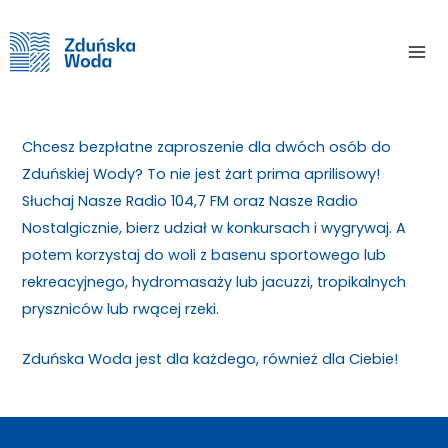
Skip
Home
Aktualności
to
Mai
content
Aktualności
/ By
Me
Chcesz bezpłatne zaproszenie dla dwóch osób do
Zduńskiej Wody? To nie jest żart prima aprilisowy!
Słuchaj Nasze Radio 104,7 FM oraz Nasze Radio
Nostalgicznie, bierz udział w konkursach i wygrywaj. A
potem korzystaj do woli z basenu sportowego lub
rekreacyjnego, hydromasaży lub jacuzzi, tropikalnych
pryszniców lub rwącej rzeki.
Zduńska Woda jest dla każdego, również dla Ciebie!