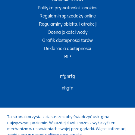
Polityka prywatności i cookies
Regulamin sprzedaży online
Regulaminy obiektu i atrakcji
Ocena jakości wody
Grafik dostępności torów
Deklaracja dostępności
BIP
nfgnrfg
nhgfn
Ta strona korzysta z ciasteczek aby świadczyć usługi na
najwyższym poziomie. W każdej chwili możesz wyłączyć ten
Zduńska Woda, ul. prof. Tadeusza Kobusiewicza 20, 98-220
mechanizm w ustawieniach swojej przeglądarki. Więcej informacji
Zduńska Wola
znajdziesz w naszej
polityce prywatności.