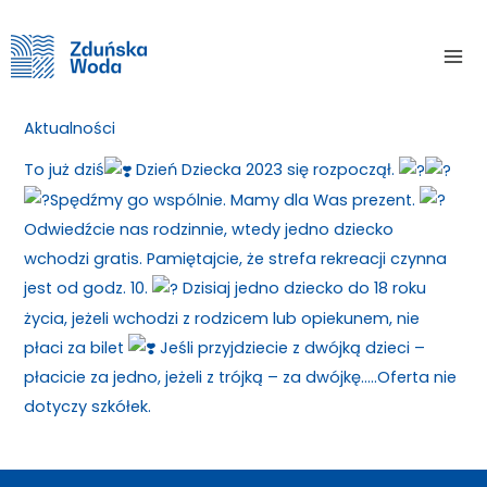
Skip
Home
Aktualności
Dziś świętujemy….
to
Mai
content
Dziś świętujemy….
Me
Aktualności
/ By
To już dziś
Dzień Dziecka 2023 się rozpoczął.
Spędźmy go wspólnie. Mamy dla Was prezent.
Odwiedźcie nas rodzinnie, wtedy jedno dziecko
wchodzi gratis. Pamiętajcie, że strefa rekreacji czynna
jest od godz. 10.
Dzisiaj jedno dziecko do 18 roku
życia, jeżeli wchodzi z rodzicem lub opiekunem, nie
płaci za bilet
Jeśli przyjdziecie z dwójką dzieci –
płacicie za jedno, jeżeli z trójką – za dwójkę…..Oferta nie
dotyczy szkółek.