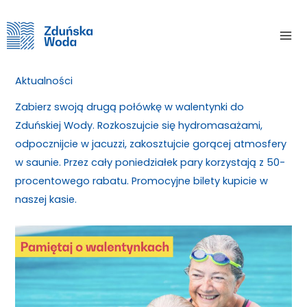
Skip
Home
Aktualności
Jak pływają zakochani? TANIEJ!
to
Mai
content
Jak pływają zakochani? TANIEJ!
Me
Aktualności
/ By
Zabierz swoją drugą połówkę w walentynki do
Zduńskiej Wody. Rozkoszujcie się hydromasażami,
odpocznijcie w jacuzzi, zakosztujcie gorącej atmosfery
w saunie. Przez cały poniedziałek pary korzystają z 50-
procentowego rabatu. Promocyjne bilety kupicie w
naszej kasie.