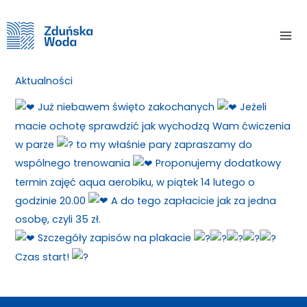
Skip
Home
Aktualności
Już 14 lutego ćwiczymy w parach ;)
to
Mai
content
Już 14 lutego ćwiczymy w parach ;)
Me
Aktualności
/ By
Już niebawem święto zakochanych
Jeżeli
macie ochotę sprawdzić jak wychodzą Wam ćwiczenia
w parze
to my właśnie pary zapraszamy do
wspólnego trenowania
Proponujemy dodatkowy
termin zajęć aqua aerobiku, w piątek 14 lutego o
godzinie 20.00
A do tego zapłacicie jak za jedna
osobę, czyli 35 zł.
Szczegóły zapisów na plakacie
Czas start!