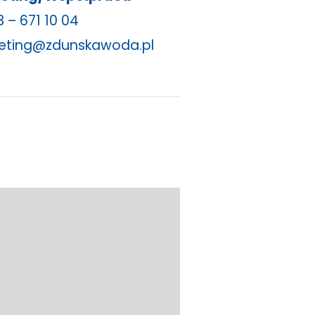
 – 671 10 04
eting@zdunskawoda.pl