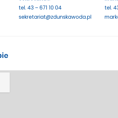
tel.
43 – 671 10 04
tel.
43
sekretariat@zdunskawoda.pl
mark
pie