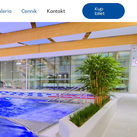
Kup
leria
Cennik
Kontakt
bilet