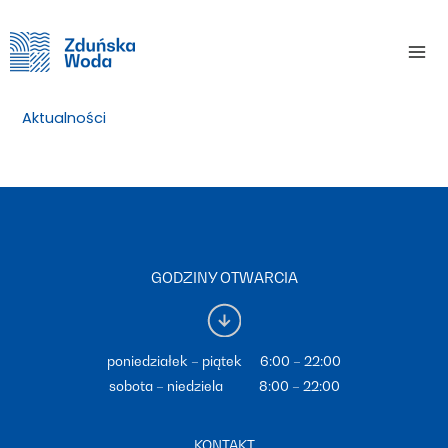
Skip
Home
Aktualności
Magicznych Świąt…
to
Mai
content
Magicznych Świąt…
Me
Aktualności
/ By
GODZINY OTWARCIA
poniedziałek – piątek 6:00 – 22:00
sobota – niedziela 8:00 – 22:00
KONTAKT