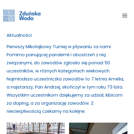
Skip
Home
Aktualności
Mikołajkowy turniej za nami!
to
Mai
content
Mikołajkowy turniej za nami!
Me
Aktualności
/ By
Pierwszy Mikołajkowy Turniej w pływaniu za nami.
Pomimo panującej pandemii i obostrzeń z nią
związanymi, do zawodów zgłosiło się ponad 50
uczestników, w różnych kategoriach wiekowych.
Najmłodsza uczestniczka zawodów to 7 letnia Amelia,
a najstarszy, Pan Andrzej, skończył w tym roku 73 lata.
Wszystkim uczestnikom dziękujemy za udział, kibicom
za doping, a za organizację zawodów. Z
niecierpliwością czekamy na kolejne.