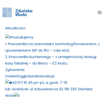
Skip
Home
Aktualności
PRACA SZUKA CZŁOWIEKA
to
Mai
content
PRACA SZUKA CZŁOWIEKA
Me
Aktualności
/ By
Poszukujemy:
1. Pracownika na stanowisko technolog/konserwator, z
uprawnieniami SEP do 1KV – cały etat,
2. Pracownika kuchennego – z umiejętnością obsługi
kasy fiskalnej – do Bistro – 1/2 etatu.
Zgłoszenia:
marketing@zdunskawoda.pl
43 671 10 45 pn-pt, w godz. 7-15
lub osobiście: ul. Kobusiewicza 20, 98-220 Zduńska
Wola