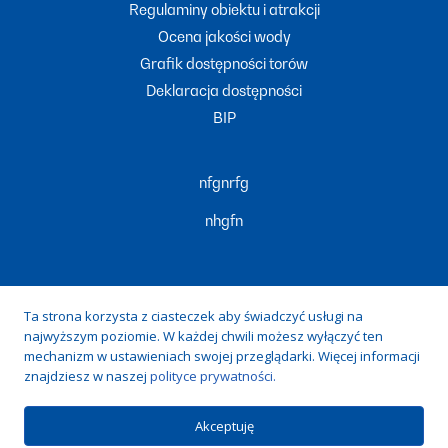
Regulaminy obiektu i atrakcji
Ocena jakości wody
Grafik dostępności torów
Deklaracja dostępności
BIP
nfgnrfg
nhgfn
Ta strona korzysta z ciasteczek aby świadczyć usługi na
najwyższym poziomie. W każdej chwili możesz wyłączyć ten
Zduńska Woda, ul. prof. Tadeusza Kobusiewicza 20, 98-220
mechanizm w ustawieniach swojej przeglądarki. Więcej informacji
znajdziesz w naszej
polityce prywatności.
Zduńska Wola
Akceptuję