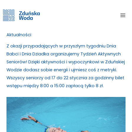
Skip
Home
Aktualności
Tydzień Aktywnych Seniorów
to
Mai
content
Tydzień Aktywnych Seniorów
Me
Aktualności
/ By
Z okazji przypadających w przyszłym tygodniu Dnia
Babci i Dnia Dziadka organizujemy Tydzień Aktywnych
Seniorów! Dzięki aktywności i wypoczynkowi w Zduńskiej
Wodzie dodasz sobie energii i ujmiesz coś z metryki.
Wszyscy seniorzy od 17 do 22 stycznia za godzinny bilet
wstępu między 8:00 a 15:00 zapłacą tylko 8 zł.