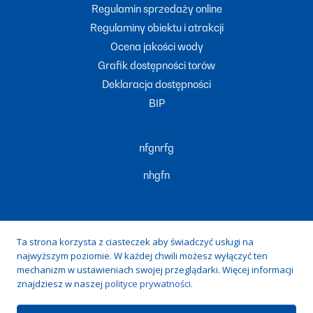
Regulamin sprzedaży online
Regulaminy obiektu i atrakcji
Ocena jakości wody
Grafik dostępności torów
Deklaracja dostępności
BIP
nfgnrfg
nhgfn
Ta strona korzysta z ciasteczek aby świadczyć usługi na
najwyższym poziomie. W każdej chwili możesz wyłączyć ten
Zduńska Woda, ul. prof. Tadeusza Kobusiewicza 20, 98-220
mechanizm w ustawieniach swojej przeglądarki. Więcej informacji
znajdziesz w naszej
polityce prywatności.
Zduńska Wola