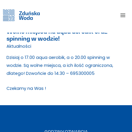
Skip
Home
Aktualności
Wolne miejsca na aqua aerobik oraz spinning w wodzie!
to
Mai
content
Me
Wolne miejsca na aqua aerobik oraz
spinning w wodzie!
Aktualności
/ By
Dzisiaj o 17.00 aqua aerobik, a o 20.00 spinning w
wodzie. Są wolne miejsca, a ich ilość ograniczona,
dlatego! Dzwońcie do 14.30 – 695300005
Czekamy na Was
!
GODZINY OTWARCIA